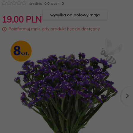
średnia:
0.0
ocen:
0
wysyłka od połowy maja
19,
00
PLN
Poinformuj mnie gdy produkt będzie dostępny